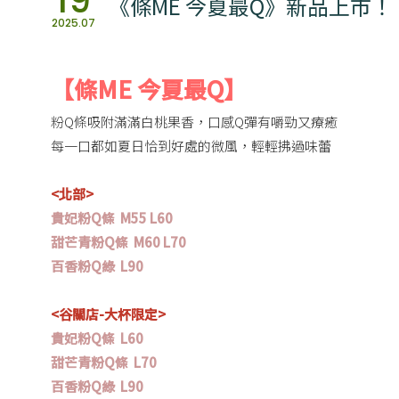
19
《條ME 今夏最Q》新品上市！
2025.07
【條ME 今夏最Q】
粉Q條吸附滿滿白桃果香，口感Q彈有嚼勁又療癒
每一口都如夏日恰到好處的微風，輕輕拂過味蕾
<北部>
貴妃粉Q條 M55 L60
甜芒青粉Q條 M60 L70
百香粉Q綠 L90
<谷關店-大杯限定>
貴妃粉Q條 L60
甜芒青粉Q條 L70
百香粉Q綠 L90