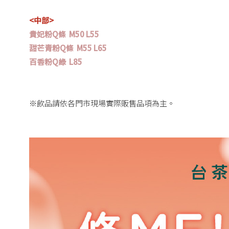
<中部>
貴妃粉Q條 M50 L55
甜芒青粉Q條 M55 L65
百香粉Q綠 L85
※飲品請依各門市現場實際販售品項為主。