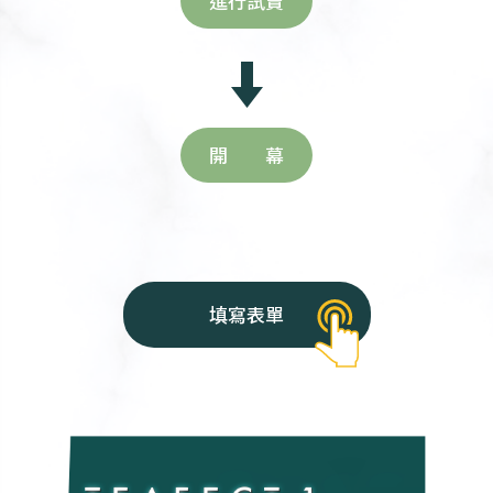
進行試賣
開 幕
填寫表單