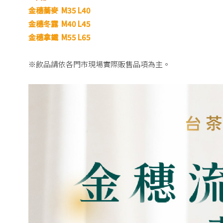
金穗蕎麥 M35 L40
金穗冬露 M40 L45
金穗拿鐵 M55 L65
※飲品請依各門市現場實際販售品項為主。