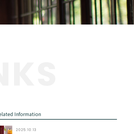
NKS
elated Information
2025.10.13