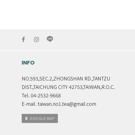
INFO
NO.593,SEC.2,ZHONGSHAN RD.,TANTZU
DIST.,TAICHUNG CITY 42753,TAIWAN,R.O.C.
Tel. 04-2532-9668
E-mail. taiwan.no1.tea@gmail.com
GOOGLE MAP