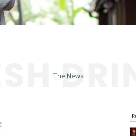
ESH DRI
The News
R
！