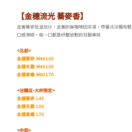
【金穗流光 蕎麥香】
金黃蕎麥低溫焙炒，金黃的無咖啡因茶湯，帶著淡淡獨有堅
口感滑順，每一口都是紓壓放鬆的甘甜美味
<北部>
金穗蕎麥 M40 L45
金穗冬露 M45 L50
金穗拿鐵 M60 L70
<谷關店-大杯限定>
金穗蕎麥 L45
金穗冬露 L50
金穗拿鐵 L70
<中部>