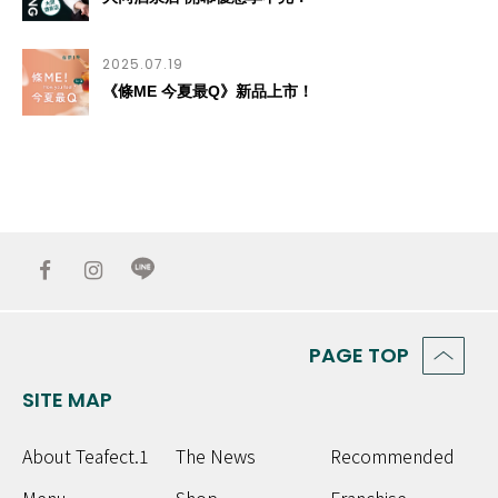
2025.07.19
《條ME 今夏最Q》新品上市！
PAGE TOP
SITE MAP
About Teafect.1
The News
Recommended