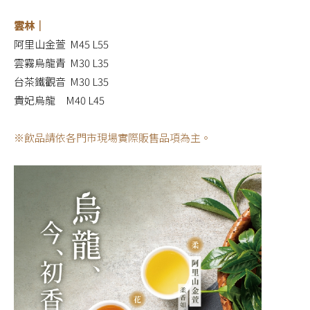
雲林｜
阿里山金萱 M45 L55
雲霧烏龍青 M30 L35
台茶鐵觀音 M30 L35
貴妃烏龍 M40 L45
※飲品請依各門市現場實際販售品項為主。