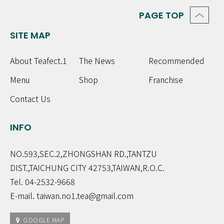
PAGE TOP
SITE MAP
About Teafect.1
The News
Recommended
Menu
Shop
Franchise
Contact Us
INFO
NO.593,SEC.2,ZHONGSHAN RD.,TANTZU
DIST.,TAICHUNG CITY 42753,TAIWAN,R.O.C.
Tel. 04-2532-9668
E-mail. taiwan.no1.tea@gmail.com
GOOGLE MAP