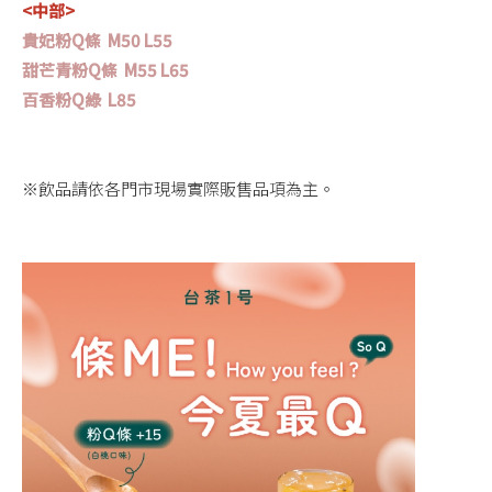
<中部>
貴妃粉Q條 M50 L55
甜芒青粉Q條 M55 L65
百香粉Q綠 L85
※飲品請依各門市現場實際販售品項為主。