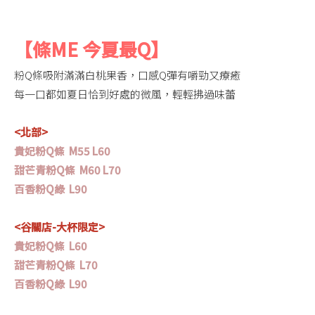
【條ME 今夏最Q】
粉Q條吸附滿滿白桃果香，口感Q彈有嚼勁又療癒
每一口都如夏日恰到好處的微風，輕輕拂過味蕾
<北部>
貴妃粉Q條 M55 L60
甜芒青粉Q條 M60 L70
百香粉Q綠 L90
<谷關店-大杯限定>
貴妃粉Q條 L60
甜芒青粉Q條 L70
百香粉Q綠 L90