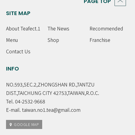
PAGE TOP
SITE MAP
About Teafect.1
The News
Recommended
Menu
Shop
Franchise
Contact Us
INFO
NO.593,SEC.2,ZHONGSHAN RD.,TANTZU
DIST.,TAICHUNG CITY 42753,TAIWAN,R.O.C.
Tel. 04-2532-9668
E-mail. taiwan.no1.tea@gmail.com
GOOGLE MAP